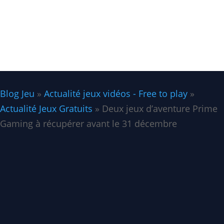
Blog Jeu
»
Actualité jeux vidéos - Free to play
»
Actualité Jeux Gratuits
»
Deux jeux d’aventure Prime
Gaming à récupérer avant le 31 décembre