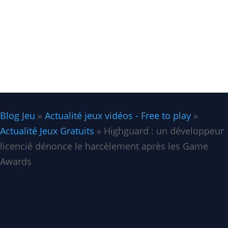
13 Fév 2026
Blog Jeu
»
Actualité jeux vidéos - Free to play
»
Actualité Jeux Gratuits
»
Highguard : un développeur
licencié dénonce le harcèlement après les Game
Awards