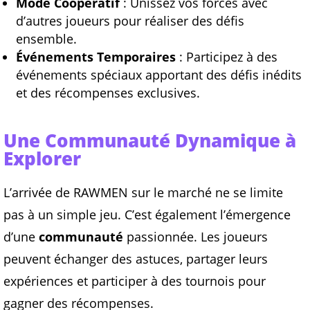
Mode Coopératif
: Unissez vos forces avec
d’autres joueurs pour réaliser des défis
ensemble.
Événements Temporaires
: Participez à des
événements spéciaux apportant des défis inédits
et des récompenses exclusives.
Une Communauté Dynamique à
Explorer
L’arrivée de RAWMEN sur le marché ne se limite
pas à un simple jeu. C’est également l’émergence
d’une
communauté
passionnée. Les joueurs
peuvent échanger des astuces, partager leurs
expériences et participer à des tournois pour
gagner des récompenses.