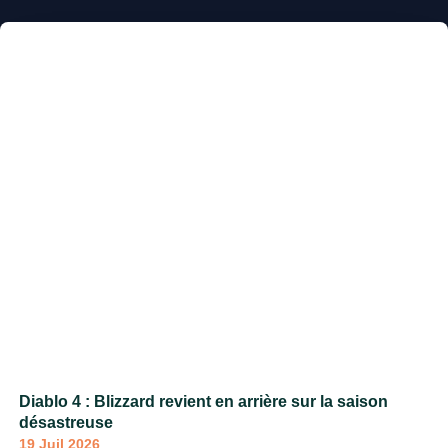
Diablo 4 : Blizzard revient en arrière sur la saison
désastreuse
19 Juil 2026