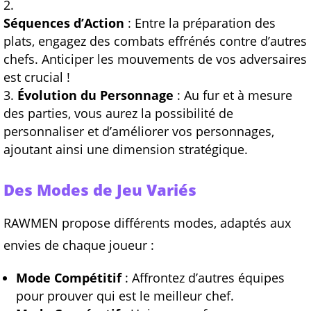
Séquences d’Action
: Entre la préparation des
plats, engagez des combats effrénés contre d’autres
chefs. Anticiper les mouvements de vos adversaires
est crucial !
Évolution du Personnage
: Au fur et à mesure
des parties, vous aurez la possibilité de
personnaliser et d’améliorer vos personnages,
ajoutant ainsi une dimension stratégique.
Des Modes de Jeu Variés
RAWMEN propose différents modes, adaptés aux
envies de chaque joueur :
Mode Compétitif
: Affrontez d’autres équipes
pour prouver qui est le meilleur chef.