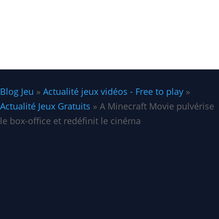
Blog Jeu
»
Actualité jeux vidéos - Free to play
»
Actualité Jeux Gratuits
»
A Minecraft Movie pulvérise
le box-office et redéfinit le cinéma