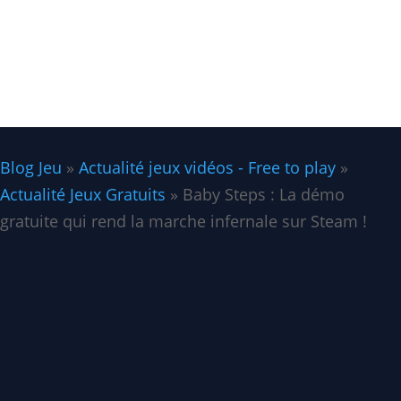
Blog Jeu
»
Actualité jeux vidéos - Free to play
»
Actualité Jeux Gratuits
»
Baby Steps : La démo
gratuite qui rend la marche infernale sur Steam !