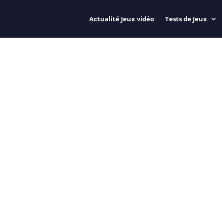
Actualité Jeux vidéo
Tests de Jeux
RPG URBAIN FREE-TO-
LE GENRE !