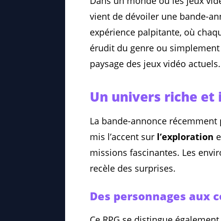
Dans un monde où les jeux vidéo
vient de dévoiler une bande-an
expérience palpitante, où chaqu
érudit du genre ou simplement c
paysage des jeux vidéo actuels.
Un univers riche et
La bande-annonce récemment p
mis l’accent sur
l’exploration
e
missions fascinantes. Les envir
recèle des surprises.
Des personnages aux 
Ce RPG se distingue également