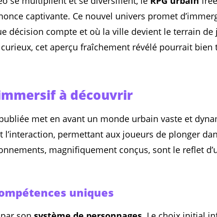
 se multiplient et se diversifient, le
RPG urbain
free
nonce captivante. Ce nouvel univers promet d’immerg
e décision compte et où la ville devient le terrain de
urieux, cet aperçu fraîchement révélé pourrait bien 
 immersif à découvrir
ubliée met en avant un monde urbain vaste et dyna
t l’interaction, permettant aux joueurs de plonger da
onnements, magnifiquement conçus, sont le reflet d’u
compétences uniques
 par son
système de personnages
. Le choix initial 