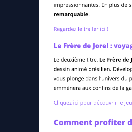
impressionnantes. En plus de s
remarquable
.
Regardez le trailer ici !
Le Frère de Jorel : voya
Le deuxième titre,
Le Frère de 
dessin animé brésilien. Dével
vous plonge dans l’univers du p
emmènera aux confins de la gal
Cliquez ici pour découvrir le jeu
Comment profiter de