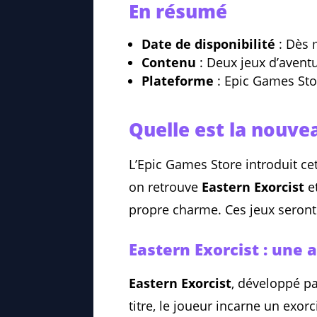
En résumé
Date de disponibilité
: Dès 
Contenu
: Deux jeux d’aventu
Plateforme
: Epic Games Sto
Quelle est la nouve
L’Epic Games Store introduit c
on retrouve
Eastern Exorcist
e
propre charme. Ces jeux seront 
Eastern Exorcist : une
Eastern Exorcist
, développé p
titre, le joueur incarne un exo