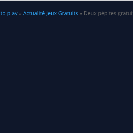
 to play
»
Actualité Jeux Gratuits
»
Deux pépites gratui