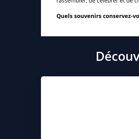
rassembler, de célébrer et de c
Quels souvenirs conservez-vou
Découvr