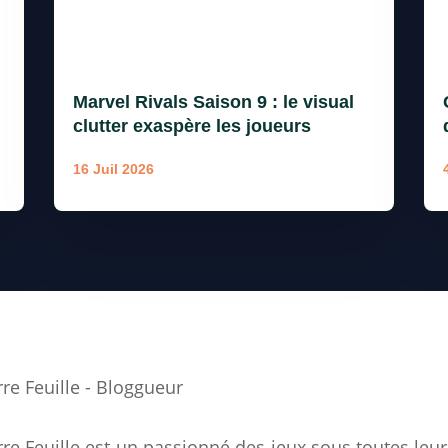
Marvel Rivals Saison 9 : le visual
clutter exaspère les joueurs
16 Juil 2026
rre Feuille - Bloggueur
rre Feuille est un passionné des jeux sous toutes leu