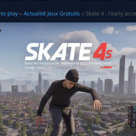
 to play
»
Actualité Jeux Gratuits
»
Skate 4 : l’early a