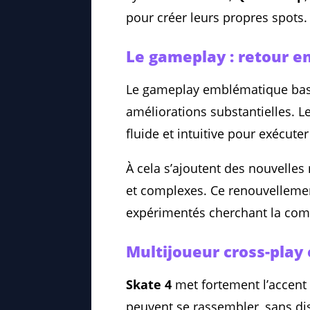
pour créer leurs propres spots.
Le gameplay : retour en
Le gameplay emblématique bas
améliorations substantielles. 
fluide et intuitive pour exécute
À cela s’ajoutent des nouvelles 
et complexes. Ce renouvellemen
expérimentés cherchant la comp
Multijoueur cross-play 
Skate 4
met fortement l’accen
peuvent se rassembler, sans dis