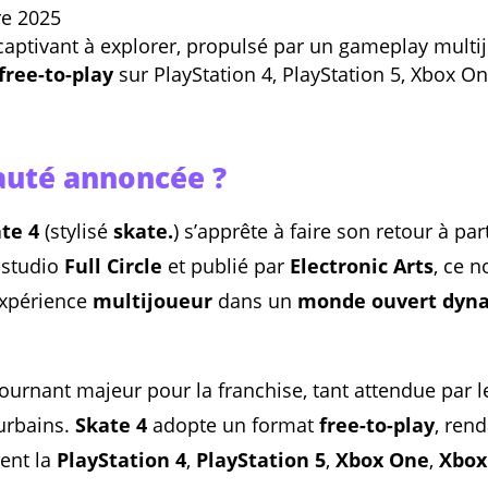
re 2025
aptivant à explorer, propulsé par un gameplay multi
free-to-play
sur PlayStation 4, PlayStation 5, Xbox On
auté annoncée ?
te 4
(stylisé
skate.
) s’apprête à faire son retour à par
 studio
Full Circle
et publié par
Electronic Arts
, ce n
expérience
multijoueur
dans un
monde ouvert dyn
ournant majeur pour la franchise, tant attendue par 
 urbains.
Skate 4
adopte un format
free-to-play
, rend
ent la
PlayStation 4
,
PlayStation 5
,
Xbox One
,
Xbox