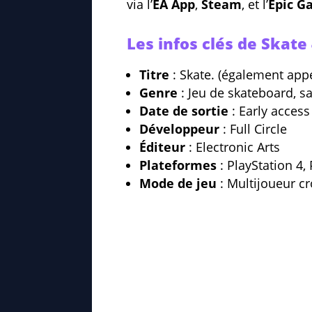
via l’
EA App
,
Steam
, et l’
Epic G
Les infos clés de Skate
Titre
: Skate. (également appe
Genre
: Jeu de skateboard, 
Date de sortie
: Early acces
Développeur
: Full Circle
Éditeur
: Electronic Arts
Plateformes
: PlayStation 4,
Mode de jeu
: Multijoueur cr