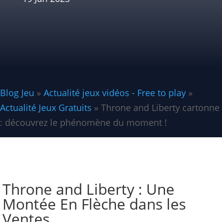
Blog Jeu
»
Actualité jeux vidéos - Free to play
»
Actualité Jeux Gratuits
»
Throne and Liberty cartonne
: découvrez le phénomène du moment !
Throne and Liberty : Une
Montée En Flèche dans les
Ventes