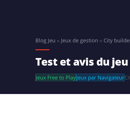
Blog Jeu
»
Jeux de gestion
»
City builde
Test et avis du je
Jeux Free to Play
Jeux par Navigateur
Ci