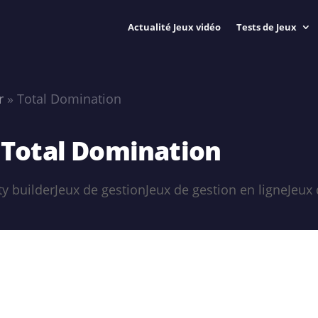
Actualité Jeux vidéo
Tests de Jeux
r
»
Total Domination
u Total Domination
ty builder
Jeux de gestion
Jeux de gestion en ligne
Jeux 