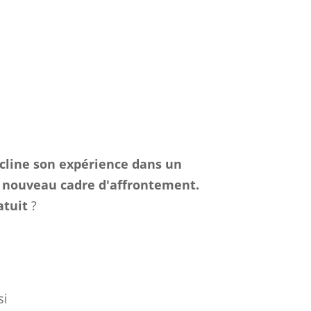
écline son expérience dans un
n nouveau cadre d'affrontement.
atuit
?
si